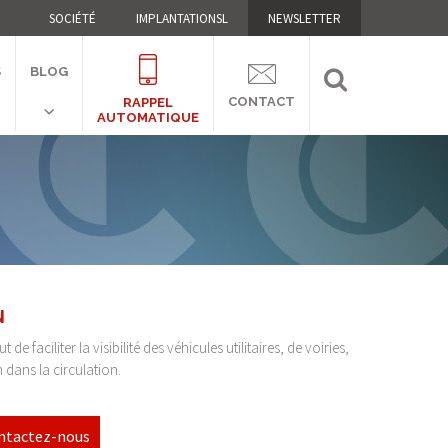
SOCIÉTÉ
IMPLANTATIONSL
NEWSLETTER
S
BLOG
CONTACT
RAPPEL
AUTOMATIQUE
N
e faciliter la visibilité des véhicules utilitaires, de voiries,
 dans la circulation.
ntactez-nous