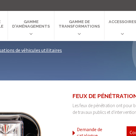
E
GAMME
GAMME DE
ACCESSOIRE
LE
D'AMÉNAGEMENTS
TRANSFORMATIONS
sations de véhicules utilitaires
FEUX DE PÉNÉTRATIO
Les feux de pénétration ont pour but d
de travaux publics et d'intervention
Demande de
Co
catalogue