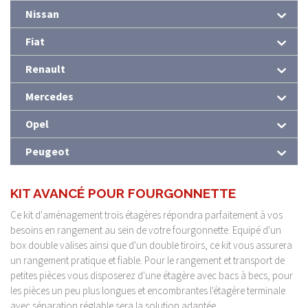
Nissan
Fiat
Renault
Mercedes
Opel
Peugeot
KIT AVANCÉ POUR FOURGONNETTE
Ce kit d'aménagement trois étagères répondra parfaitement à vos
besoins en rangement au sein de votre fourgonnette. Equipé d'un
box double valises ainsi que d'un double tiroirs, ce kit vous assurera
un rangement pratique et fiable. Pour le rangement et transport de
petites pièces vous disposerez d'une étagère avec bacs à becs, pour
les pièces un peu plus longues et encombrantes l'étagère terminale
avec séparation réglable sera la solution adaptée.