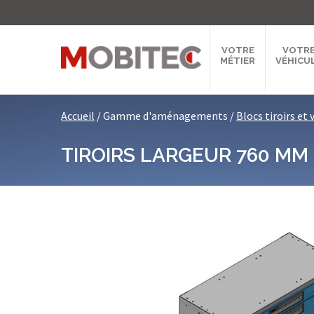
VOTRE
VOTR
MÉTIER
VÉHICU
Accueil
/
Gamme d'aménagements
/
Blocs tiroirs et 
TIROIRS LARGEUR 760 MM