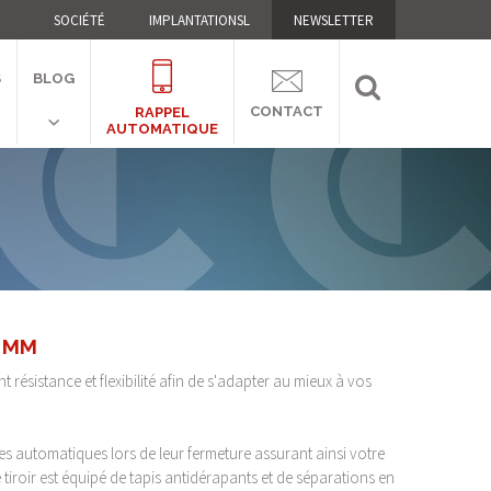
SOCIÉTÉ
IMPLANTATIONSL
NEWSLETTER
S
BLOG
CONTACT
RAPPEL
AUTOMATIQUE
0 MM
t résistance et flexibilité afin de s'adapter au mieux à vos
ges automatiques lors de leur fermeture assurant ainsi votre
e tiroir est équipé de tapis antidérapants et de séparations en