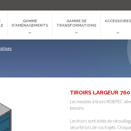
E
GAMME
GAMME DE
ACCESSOIRE
LE
D'AMÉNAGEMENTS
TRANSFORMATIONS
valises
TIROIRS LARGEUR 76
Les meubles à tiroirs MOBITEC allien
besoins.
Les tiroirs sont dotés de vérouilla
sécurité lors de vos trajets. Chaqu