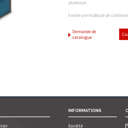
aluminium.
Il existe une multitude de combinais
Demande de
Co
catalogue
INFORMATIONS
tier
Société