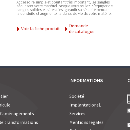
Accessoire simple et pourtant très important, les sangles
sécurisent votre matériel lorsque vous roulez. S'équiper de
sangles solides et sûres c'est garantir sa sécurité pendant
la conduite et augmenter la durée de vie de votre matériel.
Demande
Voir la fiche produit
de catalogue
INFORMATIONS
tier
Société
hicule
ImplantationsL
d'aménagements
Services
e transformations
Mentions légales