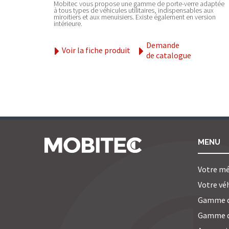
Mobitec vous propose une gamme de porte-verre adaptée
à tous types de véhicules utilitaires, indispensables aux
miroitiers et aux menuisiers. Existe également en version
intérieure.
Demande
Voir la fiche produit
de catalogue
MENU
Votre mé
Votre vé
Gamme 
Gamme d