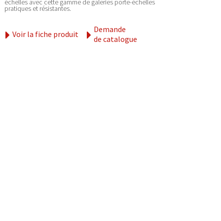
échelles avec cette gamme de galeries porte-échelles
pratiques et résistantes.
Demande
Voir la fiche produit
de catalogue